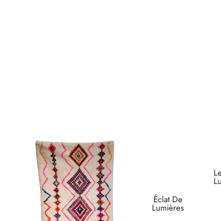
L
L
Éclat De
Lumières