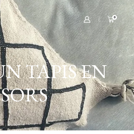
0
UN TAPIS EN
ÉSORS