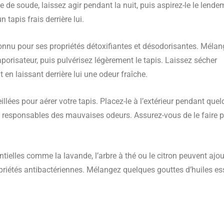
 de soude, laissez agir pendant la nuit, puis aspirez-le le lende
tapis frais derrière lui.
onnu pour ses propriétés détoxifiantes et désodorisantes. Méla
porisateur, puis pulvérisez légèrement le tapis. Laissez sécher
 en laissant derrière lui une odeur fraîche.
eillées pour aérer votre tapis. Placez-le à l’extérieur pendant que
ies responsables des mauvaises odeurs. Assurez-vous de le faire 
tielles comme la lavande, l’arbre à thé ou le citron peuvent ajo
opriétés antibactériennes. Mélangez quelques gouttes d’huiles es