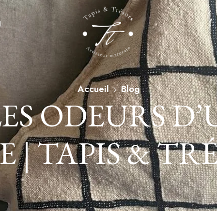
g
Accueil
Blog
ES ODEURS D’
E | TAPIS & TR