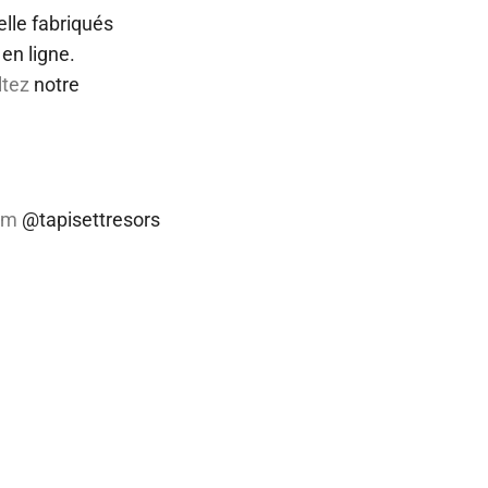
elle fabriqués
en ligne.
ltez
notre
ram
@tapisettresors