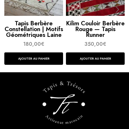
Tapis Berbère
Kilim Couloir Berbère
Constellation | Motifs
Rouge — Tapis
Géométriques Laine
Runner
– Tapis & Trésors
180,00
€
350,00
€
AJOUTER AU PANIER
AJOUTER AU PANIER