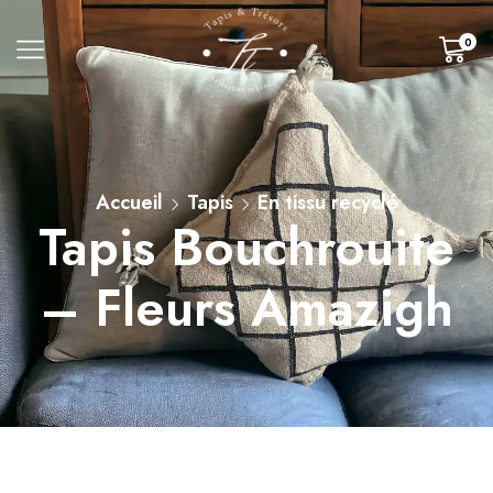
0
Accueil
Tapis
En tissu recyclé
Tapis Bouchrouite
– Fleurs Amazigh